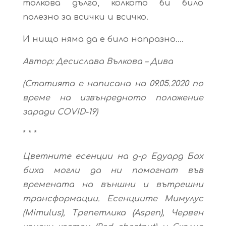
толкова дълго, колкото би било
полезно за всички и всичко.
И нищо няма да е било напразно….
Автор: Десислава Вълкова – Дива
(Статията е написана на 09.05.2020 по
време на извънредното положение
заради COVID-19)
* * *
Цветните есенции на д-р Едуард Бах
биха могли да ни помогнат във
времената на външни и вътрешни
трансформации. Есенциите Мимулус
(Mimulus), Трепетлика (Aspen), Червен