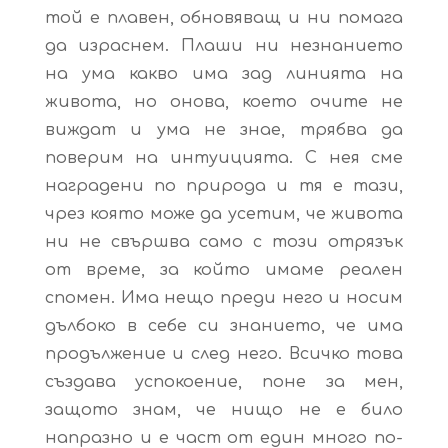
той е плавен, обновяващ и ни помага
да израснем. Плаши ни незнанието
на ума какво има зад линията на
живота, но онова, което очите не
виждат и ума не знае, трябва да
поверим на интуицията. С нея сме
наградени по природа и тя е тази,
чрез която може да усетим, че живота
ни не свършва само с този отрязък
от време, за който имаме реален
спомен. Има нещо преди него и носим
дълбоко в себе си знанието, че има
продължение и след него. Всичко това
създава успокоение, поне за мен,
защото знам, че нищо не е било
напразно и е част от един много по-