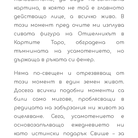
картина, в която не той е главното
действащо лице, а всичко живо. В
този момент пред очите ми изплува
сивата фигура на Отшелникът в
Картите Таро, обградена от
тъмнината на усамотението, но
държаща в ръката си фенер.
Няма по-свещен и отрезвяващ от
този момент в един земен живот.
Досега всички подобни моменти са
били само мигове, проблясващи в
редицата на забързания ни живот за
оцеляване. Сега, усамотението е
основозапълващо ежедневието ни
като истински подарък Свише – за