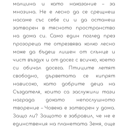
малцина и като наказание – за
мнозина. Не е лесно да се срещнеш
насаме със себе си и да останеш
затворен в тясното пространство
на дома си. Само един поглед през
прозореца те отрезвява колко лесно
може да бъдеш лишен от слънце и
чист въздух и от досег с всичко, което
си обичал досега. Птиците летят
свободно, дърветата се кипрят
нависоко, като добрите деца на
Създателя, които са заслужили тази
награда докато непослушното
творение – Човека е затворен у дома.
Защо ли? Защото е забравил, че не е
единствения на планетата Земя, още