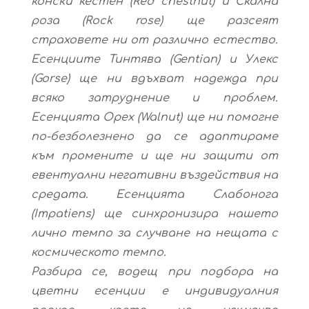
конски кестен (Red chestnut) и Скална
роза (Rock rose) ще разсеят
страховете ни от различно естество.
Есенциите Тинтява (Gentian) и Улекс
(Gorse) ще ни вдъхват надежда при
всяко затруднение и проблем.
Есенцията Орех (Walnut) ще ни помогне
по-безболезнено да се адаптираме
към промените и ще ни защити от
евентуални негативни въздействия на
средата. Есенцията Слабонога
(Impatiens) ще синхронизира нашето
лично темпо за случване на нещата с
космическото темпо.
Разбира се, водещ при подбора на
цветни есенции е индивидуалния