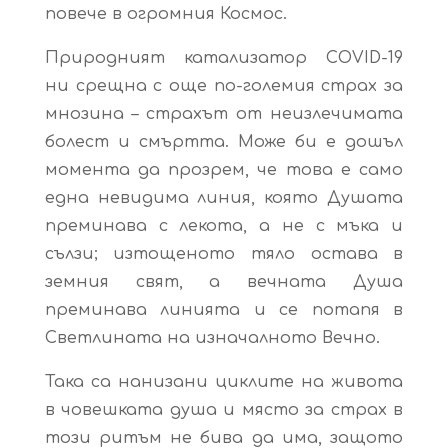
повече в огромния Космос.
Природният катализатор COVID-19
ни срещна с още по-големия страх за
мнозина – страхът от неизлечимата
болест и смъртта. Може би е дошъл
момента да прозрем, че това е само
една невидима линия, която Душата
преминава с лекота, а не с мъка и
сълзи; изтощеното тяло остава в
земния свят, а вечната Душа
преминава линията и се потапя в
Светлината на изначалното Вечно.
Така са нанизани циклите на живота
в човешката душа и място за страх в
този ритъм не бива да има, защото