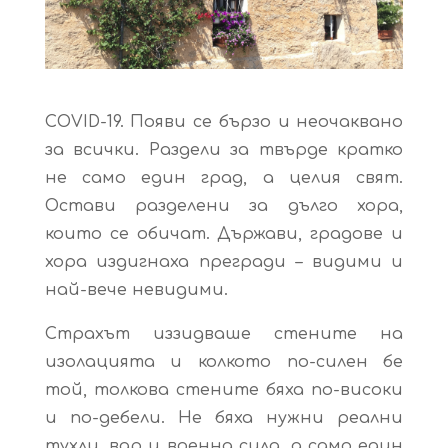
COVID-19. Появи се бързо и неочаквано
за всички. Раздели за твърде кратко
не само един град, а целия свят.
Остави разделени за дълго хора,
които се обичат. Държави, градове и
хора издигнаха прегради – видими и
най-вече невидими.
Страхът иззидваше стените на
изолацията и колкото по-силен бе
той, толкова стените бяха по-високи
и по-дебели. Не бяха нужни реални
тухли, вар и военна сила, а само един