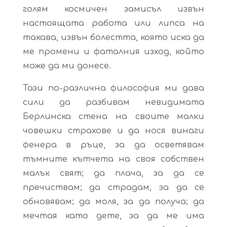
голям космичен замисъл извън
настоящата работа или липса на
такава, извън болестта, която иска да
ме промени и фаталния изход, който
може да ми донесе.
Тази по-различна философия ми дава
сили да разбивам невидимaта
Берлинска стена на своите малки
човешки страхове и да нося винаги
фенера в ръце, за да осветявам
тъмните кътчета на своя собствен
малък свят; да плача, за да се
пречиствам; да страдам, за да се
обновявам; да моля, за да получа; да
мечтая като дете, за да ме има