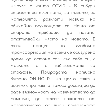
импулс, с който COVID – 19 събуди
страхът за тленното, за тялото, за
материята, разклати навика на
обичайно случващото се. Нещо от
старото трябваше да погине,
отстъпвайки място на новото. В
този процес на глобална
трансформация на всеки бе осигурено
време да остане сам със себе си, с
мислите и с най-големите си
страхове. Природата натисна
бутона ON-HOLD на целия свят и
всичко спря както никога досега, за да
даде възможност на човечеството да
помисли, да отсее важното от
маловажното, да види по-голямата