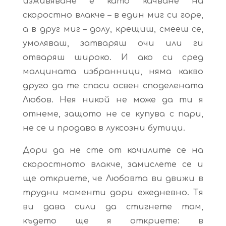
изживяване е като качване на
скоростно влакче – в един миг си горе,
а в друг миг – долу, крещиш, смееш се,
умоляваш, затваряш очи или ги
отваряш широко. И ако си сред
малцината избранници, няма какво
друго да те спаси освен споделената
Любов. Нея никой не може да ти я
отнеме, защото не се купува с пари,
не се и продава в луксозни бутици.
Дори да не сте от качилите се на
скоростното влакче, замислете се и
ще откриете, че Любовта ви движи в
трудни моменти дори ежедневно. Тя
ви дава сили да стигнете там,
където ще я откриете: в