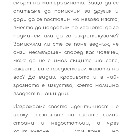
смърт на материалното. Защо да се
опитваме да помислим за другия и
дори да се поставим на негово място,
вместо да направим по-лесното: да го
подминем или да го изкритикуваме?
Замисляли ли сте се поне веднъж, че
онзи несъвършен според вас човечец
може да не е имал същите шансове,
каквито ви е предоставил живота на
вас? Да видиш красивото и в най-
грозното е изкуство, което малцина
владеят в наши дни.
Изграждаме своята идентичност, не
върху осъзнаване на своите силни
страни и недостатъци, а чрез
критикуване и усмиване на