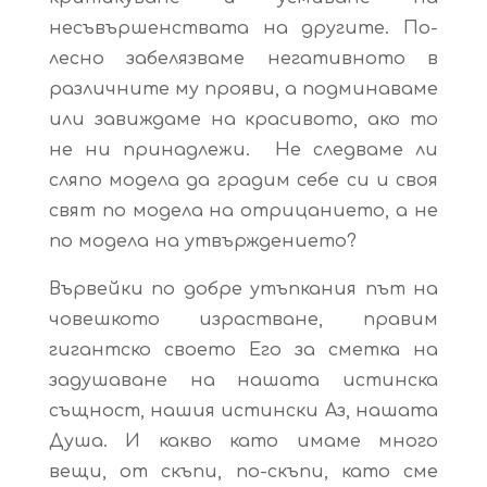
несъвършенствата на другите. По-
лесно забелязваме негативното в
различните му прояви, а подминаваме
или завиждаме на красивото, ако то
не ни принадлежи. Не следваме ли
сляпо модела да градим себе си и своя
свят по модела на отрицанието, а не
по модела на утвърждението?
Вървейки по добре утъпкания път на
човешкото израстване, правим
гигантско своето Его за сметка на
задушаване на нашата истинска
същност, нашия истински Аз, нашата
Душа. И какво като имаме много
вещи, от скъпи, по-скъпи, като сме