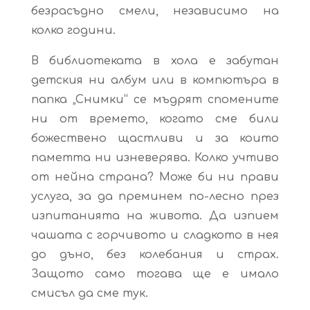
безрасъдно смели, независимо на
колко години.
В библиотеката в хола е забутан
детския ни албум или в компютъра в
папка „Снимки“ се мъдрят спомените
ни от времето, когато сме били
божествено щастливи и за които
паметта ни изневерява. Колко учтиво
от нейна страна? Може би ни прави
услуга, за да преминем по-лесно през
изпитанията на живота. Да изпием
чашата с горчивото и сладкото в нея
до дъно, без колебания и страх.
Защото само тогава ще е имало
смисъл да сме тук.