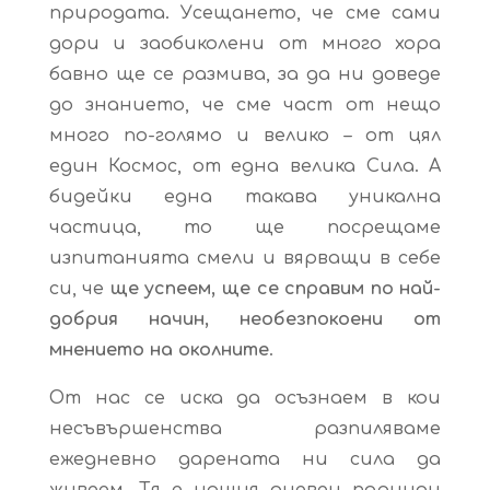
природата. Усещането, че сме сами
дори и заобиколени от много хора
бавно ще се размива, за да ни доведе
до знанието, че сме част от нещо
много по-голямо и велико – от цял
един Космос, от една велика Сила. А
бидейки една такава уникална
частица, то ще посрещаме
изпитанията смели и вярващи в себе
си, че
ще успеем, ще се справим по най-
добрия начин, необезпокоени от
мнението на околните
.
От нас се иска да осъзнаем в кои
несъвършенства разпиляваме
ежедневно дарената ни сила да
живеем. Тя е нашия дневен порцион