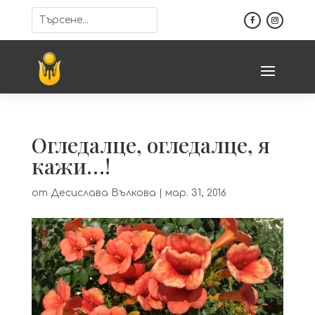
Огледалце, огледалце, я
кажи…!
от
Десислава Вълкова
|
мар. 31, 2016