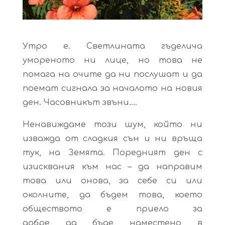
Утро е. Светлината гъделича
умореното ни лице, но това не
помага на очите да ни послушат и да
поемат сигнала за началото на новия
ден. Часовникът звъни….
Ненавиждаме този шум, който ни
изважда от сладкия сън и ни връща
тук, на Земята. Поредният ден с
изисквания към нас – да направим
това или онова, за себе си или
околните, да бъдем това, което
обществото е приело за
добре да бъде наместено в