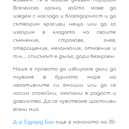
Вселенска храна, който може да
изядем с наслада и благодарност и да
сътворим красиви неща или да го
изгорим в кладата на своите
съмнения, страхове, гняв,
отвращение, меланхолия, отчаяние и
т.н…. списъкът е дълъг, дори безкраен.
Наше е правото да избираме дали да
плуваме в бурното море на
негативните си емоции или да се
носим спокойни, окъпани в радост и
доволство. Да се чувстваме щастливи
всеки миг.
Д-р Едуард Бах
още в началото на 20-