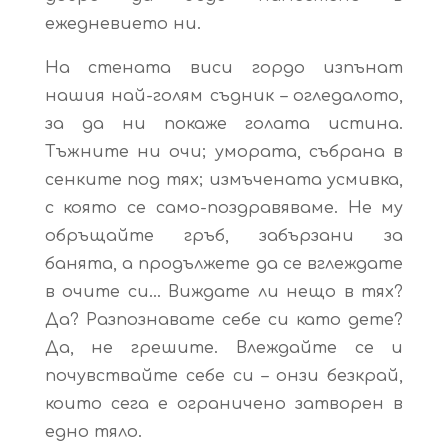
ежедневието ни.
На стената виси гордо изпънат
нашия най-голям съдник – огледалото,
за да ни покаже голата истина.
Тъжните ни очи; умората, събрана в
сенките под тях; измъчената усмивка,
с която се само-поздравяваме. Не му
обръщайте гръб, забързани за
банята, а продължете да се вглеждате
в очите си… Виждате ли нещо в тях?
Да? Разпознавате себе си като дете?
Да, не грешите. Влеждайте се и
почувствайте себе си – онзи безкрай,
които сега е ограничено затворен в
едно тяло.