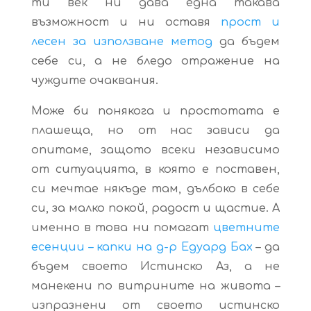
ти век ни дава една такава
възможност и ни оставя
прост и
лесен за използване метод
да бъдем
себе си, а не бледо отражение на
чуждите очаквания.
Може би понякога и простотата е
плашеща, но от нас зависи да
опитаме, защото всеки независимо
от ситуацията, в която е поставен,
си мечтае някъде там, дълбоко в себе
си, за малко покой, радост и щастие. А
именно в това ни помагат
цветните
есенции – капки на д-р Едуард Бах
– да
бъдем своето Истинско Аз, а не
манекени по витрините на живота –
изпразнени от своето истинско