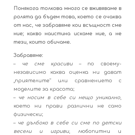
Понякога толкова много се вживяваме в
ролята да бъдем това, което се очаква
от нас, че забравяме кои всъщност сме
ние; какво наистина искаме ние, а не
тези, които обичаме.
Забравяме
:
–
че сме красиви
– по своему-
независимо каква оценка ни дават
„приятелите“ или сравнението с
моделите за красота;
–
че носим в себе си нещо уникално
,
което ни прави различни не само
физически;
–
че дълбоко в себе си сме по детски
весели и игриви
, любопитни и