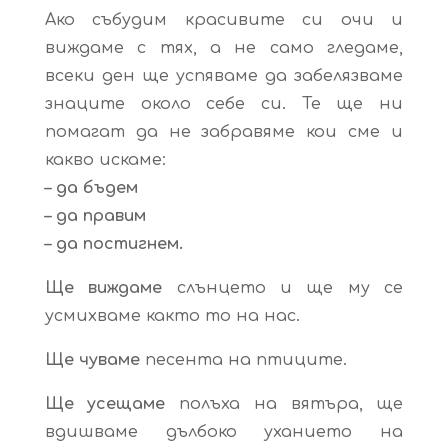
Ако събудим красивите си очи и
виждаме с тях, а не само гледаме,
всеки ден ще успяваме да забелязваме
знаците около себе си. Те ще ни
помагат да не забравяме кои сме и
какво искаме:
– да бъдем
– да правим
– да постигнем.
Ще виждаме
слънцето и ще му се
усмихваме както то на нас.
Ще чуваме
песента на птиците.
Ще усещаме
полъха на вятъра, ще
вдишваме дълбоко уханието на